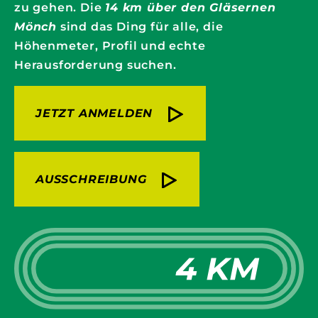
zu gehen. Die
14 km über den Gläsernen
Mönch
sind das Ding für alle, die
Höhenmeter, Profil und echte
Herausforderung suchen.
JETZT ANMELDEN
AUSSCHREIBUNG